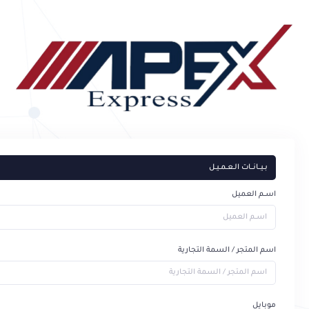
بــيـــانـــات الــعــمــيــل
اســم العميل
اسم المتجر / السمة التجارية
موبايل