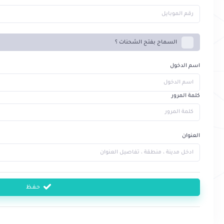
السماح بفتح الشحنات ؟
اسم الدخول
كلمة المرور
العنوان
حـفــظ